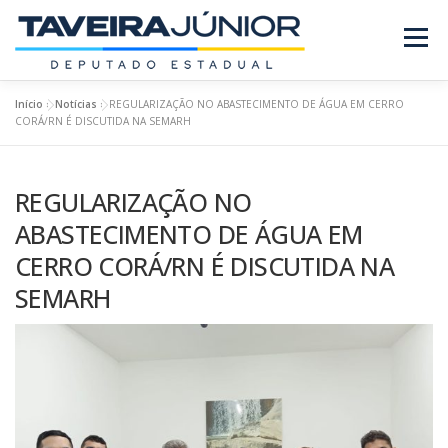
Pular
para
Menu
o
conteúdo
Início
»
Notícias
»
REGULARIZAÇÃO NO ABASTECIMENTO DE ÁGUA EM CERRO
SOBRE O DEPUTADO
PROJETOS/LEIS
CORÁ/RN É DISCUTIDA NA SEMARH
REGULARIZAÇÃO NO
REQUERIMENTOS
EMENDAS
NOTÍCIAS
ABASTECIMENTO DE ÁGUA EM
CERRO CORÁ/RN É DISCUTIDA NA
REVISTA
SEMARH