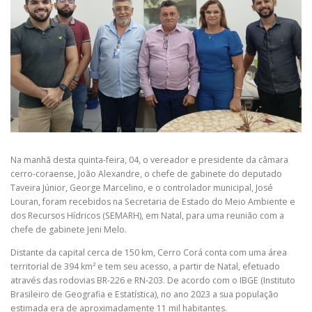
Na manhã desta quinta-feira, 04, o vereador e presidente da câmara
cerro-coraense, João Alexandre, o chefe de gabinete do deputado
Taveira Júnior, George Marcelino, e o controlador municipal, José
Louran, foram recebidos na Secretaria de Estado do Meio Ambiente e
dos Recursos Hídricos (SEMARH), em Natal, para uma reunião com a
chefe de gabinete Jeni Melo.
Distante da capital cerca de 150 km, Cerro Corá conta com uma área
territorial de 394 km² e tem seu acesso, a partir de Natal, efetuado
através das rodovias BR-226 e RN-203. De acordo com o IBGE (Instituto
Brasileiro de Geografia e Estatística), no ano 2023 a sua população
estimada era de aproximadamente 11 mil habitantes.