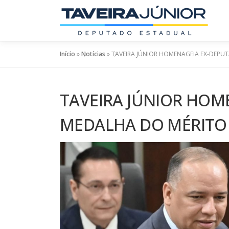
Pular
para
o
conteúdo
Início
»
Notícias
»
TAVEIRA JÚNIOR HOMENAGEIA EX-DEPU
TAVEIRA JÚNIOR HO
MEDALHA DO MÉRITO 