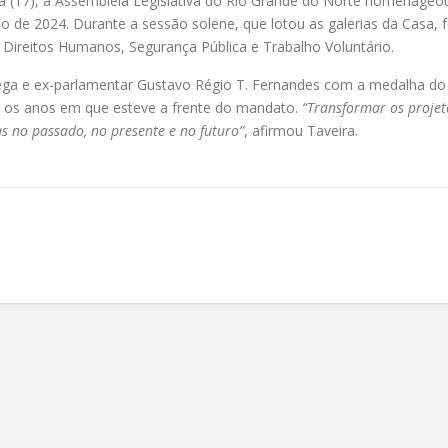
ra (17), a Assembleia Legislativa do Rio Grande do Norte homenageo
no de 2024. Durante a sessão solene, que lotou as galerias da Casa,
vo, Direitos Humanos, Segurança Pública e Trabalho Voluntário.
ega e ex-parlamentar Gustavo Régio T. Fernandes com a medalha do M
e os anos em que esteve a frente do mandato.
“Transformar os projet
s no passado, no presente e no futuro”
, afirmou Taveira.