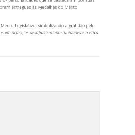
u 27 personalidades que se destacaram por suas
 foram entregues as Medalhas do Mérito
érito Legislativo, simbolizando a gratidão pelo
os em ações, os desafios em oportunidades e a ética