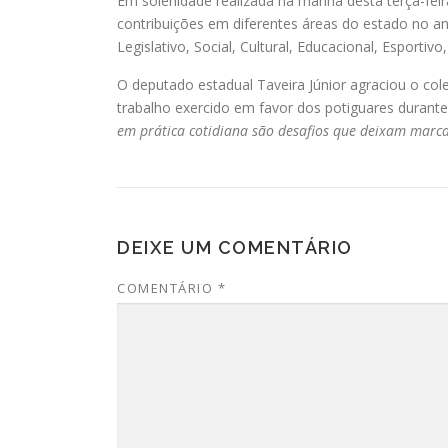
Em solenidade realizada na manhã desta terça-fei
contribuições em diferentes áreas do estado no a
Legislativo, Social, Cultural, Educacional, Esporti
O deputado estadual Taveira Júnior agraciou o col
trabalho exercido em favor dos potiguares durant
em prática cotidiana são desafios que deixam marca
DEIXE UM COMENTÁRIO
COMENTÁRIO
*