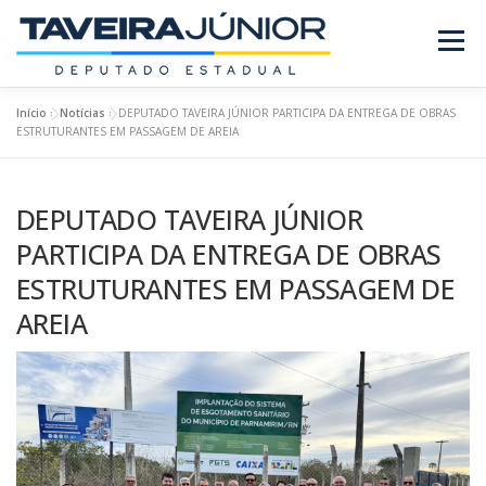
Pular
para
Menu
o
conteúdo
Início
»
Notícias
»
DEPUTADO TAVEIRA JÚNIOR PARTICIPA DA ENTREGA DE OBRAS
SOBRE O DEPUTADO
PROJETOS/LEIS
ESTRUTURANTES EM PASSAGEM DE AREIA
DEPUTADO TAVEIRA JÚNIOR
REQUERIMENTOS
EMENDAS
NOTÍCIAS
PARTICIPA DA ENTREGA DE OBRAS
ESTRUTURANTES EM PASSAGEM DE
REVISTA
AREIA