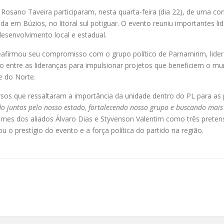
 Rosano Taveira participaram, nesta quarta-feira (dia 22), de uma co
a em Búzios, no litoral sul potiguar. O evento reuniu importantes lid
esenvolvimento local e estadual.
afirmou seu compromisso com o grupo político de Parnamirim, lidera
 entre as lideranças para impulsionar projetos que beneficiem o m
e do Norte.
sos que ressaltaram a importância da unidade dentro do PL para as p
o juntos pelo nosso estado, fortalecendo nosso grupo e buscando mais
mes dos aliados Álvaro Dias e Styvenson Valentim como três prete
ou o prestígio do evento e a força política do partido na região.