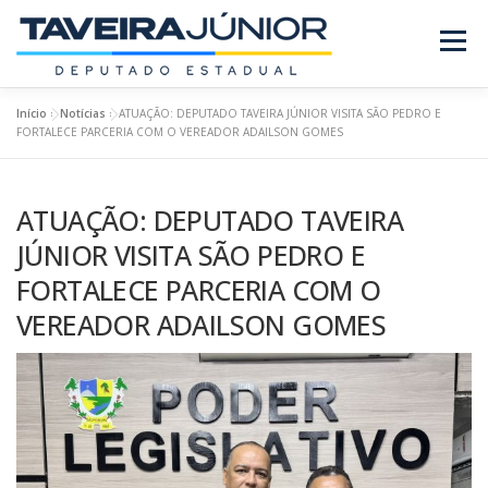
Pular
para
Menu
o
conteúdo
Início
»
Notícias
»
ATUAÇÃO: DEPUTADO TAVEIRA JÚNIOR VISITA SÃO PEDRO E
SOBRE O DEPUTADO
PROJETOS/LEIS
FORTALECE PARCERIA COM O VEREADOR ADAILSON GOMES
ATUAÇÃO: DEPUTADO TAVEIRA
REQUERIMENTOS
EMENDAS
NOTÍCIAS
JÚNIOR VISITA SÃO PEDRO E
FORTALECE PARCERIA COM O
REVISTA
VEREADOR ADAILSON GOMES