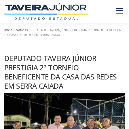
Pular
para
Menu
o
conteúdo
Início
»
Notícias
»
DEPUTADO TAVEIRA JÚNIOR PRESTIGIA 2º TORNEIO BENEFICENTE
SOBRE O DEPUTADO
PROJETOS/LEIS
DA CASA DAS REDES EM SERRA CAIADA
DEPUTADO TAVEIRA JÚNIOR
REQUERIMENTOS
EMENDAS
NOTÍCIAS
PRESTIGIA 2º TORNEIO
BENEFICENTE DA CASA DAS REDES
REVISTA
EM SERRA CAIADA