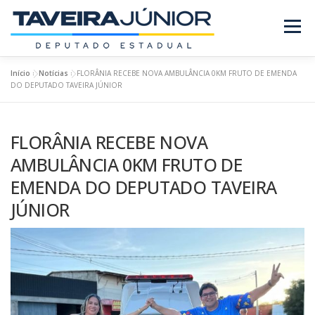
Pular
para
Menu
o
conteúdo
Início
»
Notícias
»
FLORÂNIA RECEBE NOVA AMBULÂNCIA 0KM FRUTO DE EMENDA
SOBRE O DEPUTADO
PROJETOS/LEIS
DO DEPUTADO TAVEIRA JÚNIOR
FLORÂNIA RECEBE NOVA
REQUERIMENTOS
EMENDAS
NOTÍCIAS
AMBULÂNCIA 0KM FRUTO DE
EMENDA DO DEPUTADO TAVEIRA
REVISTA
JÚNIOR