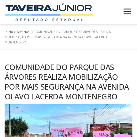
Pular
para
Menu
o
conteúdo
Início
»
Notícias
»
COMUNIDADE DO PARQUE DAS ÁRVORES REALIZA
SOBRE O DEPUTADO
PROJETOS/LEIS
MOBILIZAÇÃO POR MAIS SEGURANÇA NA AVENIDA OLAVO LACERDA
MONTENEGRO
REQUERIMENTOS
EMENDAS
NOTÍCIAS
COMUNIDADE DO PARQUE DAS
ÁRVORES REALIZA MOBILIZAÇÃO
REVISTA
POR MAIS SEGURANÇA NA AVENIDA
OLAVO LACERDA MONTENEGRO