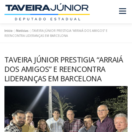
Pular
para
Menu
o
conteúdo
Início
»
Notícias
»
TAVEIRA JÚNIOR PRESTIGIA “ARRAIÁ DOS AMIGOS” E
SOBRE O DEPUTADO
PROJETOS/LEIS
REENCONTRA LIDERANÇAS EM BARCELONA
TAVEIRA JÚNIOR PRESTIGIA “ARRAIÁ
REQUERIMENTOS
EMENDAS
NOTÍCIAS
DOS AMIGOS” E REENCONTRA
LIDERANÇAS EM BARCELONA
REVISTA