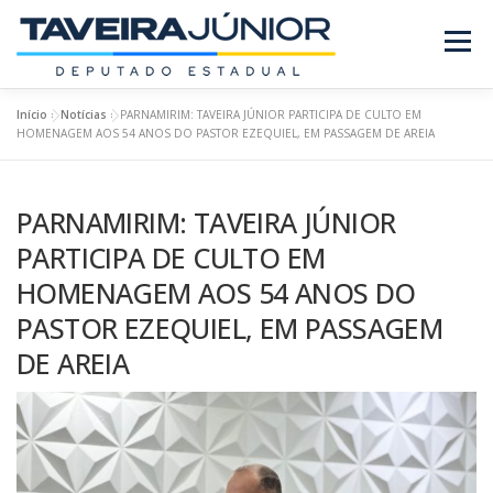
Pular
para
Menu
o
conteúdo
Início
»
Notícias
»
PARNAMIRIM: TAVEIRA JÚNIOR PARTICIPA DE CULTO EM
SOBRE O DEPUTADO
PROJETOS/LEIS
HOMENAGEM AOS 54 ANOS DO PASTOR EZEQUIEL, EM PASSAGEM DE AREIA
PARNAMIRIM: TAVEIRA JÚNIOR
REQUERIMENTOS
EMENDAS
NOTÍCIAS
PARTICIPA DE CULTO EM
HOMENAGEM AOS 54 ANOS DO
REVISTA
PASTOR EZEQUIEL, EM PASSAGEM
DE AREIA