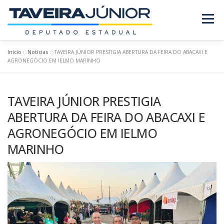
Pular
para
Menu
o
conteúdo
Início
»
Notícias
»
TAVEIRA JÚNIOR PRESTIGIA ABERTURA DA FEIRA DO ABACAXI E
SOBRE O DEPUTADO
PROJETOS/LEIS
AGRONEGÓCIO EM IELMO MARINHO
TAVEIRA JÚNIOR PRESTIGIA
REQUERIMENTOS
EMENDAS
NOTÍCIAS
ABERTURA DA FEIRA DO ABACAXI E
AGRONEGÓCIO EM IELMO
REVISTA
MARINHO