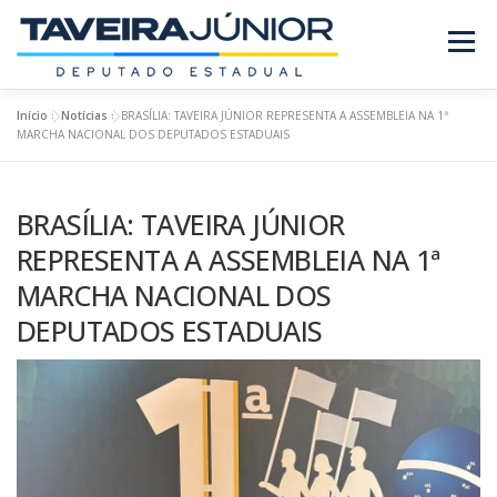
Pular
para
Menu
o
conteúdo
Início
»
Notícias
»
BRASÍLIA: TAVEIRA JÚNIOR REPRESENTA A ASSEMBLEIA NA 1ª
SOBRE O DEPUTADO
PROJETOS/LEIS
MARCHA NACIONAL DOS DEPUTADOS ESTADUAIS
BRASÍLIA: TAVEIRA JÚNIOR
REQUERIMENTOS
EMENDAS
NOTÍCIAS
REPRESENTA A ASSEMBLEIA NA 1ª
MARCHA NACIONAL DOS
REVISTA
DEPUTADOS ESTADUAIS