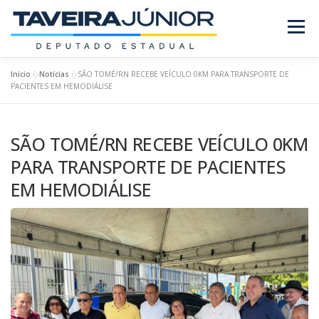
Pular
para
Menu
o
conteúdo
Início
»
Notícias
»
SÃO TOMÉ/RN RECEBE VEÍCULO 0KM PARA TRANSPORTE DE
SOBRE O DEPUTADO
PROJETOS/LEIS
PACIENTES EM HEMODIÁLISE
SÃO TOMÉ/RN RECEBE VEÍCULO 0KM
REQUERIMENTOS
EMENDAS
NOTÍCIAS
PARA TRANSPORTE DE PACIENTES
EM HEMODIÁLISE
REVISTA