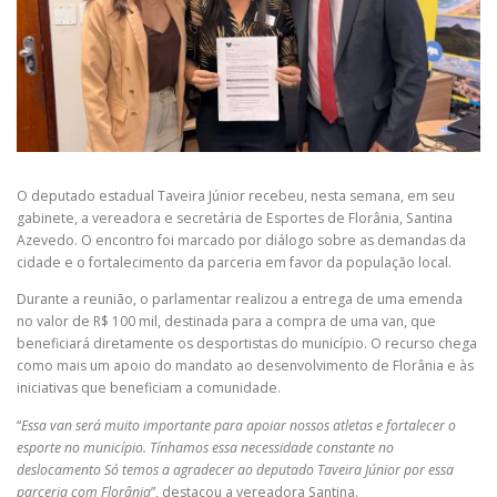
O deputado estadual Taveira Júnior recebeu, nesta semana, em seu
gabinete, a vereadora e secretária de Esportes de Florânia, Santina
Azevedo. O encontro foi marcado por diálogo sobre as demandas da
cidade e o fortalecimento da parceria em favor da população local.
Durante a reunião, o parlamentar realizou a entrega de uma emenda
no valor de R$ 100 mil, destinada para a compra de uma van, que
beneficiará diretamente os desportistas do município. O recurso chega
como mais um apoio do mandato ao desenvolvimento de Florânia e às
iniciativas que beneficiam a comunidade.
“
Essa van será muito importante para apoiar nossos atletas e fortalecer o
esporte no município. Tínhamos essa necessidade constante no
deslocamento Só temos a agradecer ao deputado Taveira Júnior por essa
parceria com Florânia
”, destacou a vereadora Santina.