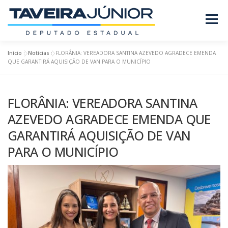
Pular
para
Menu
o
conteúdo
Início
»
Notícias
»
FLORÂNIA: VEREADORA SANTINA AZEVEDO AGRADECE EMENDA
SOBRE O DEPUTADO
PROJETOS/LEIS
QUE GARANTIRÁ AQUISIÇÃO DE VAN PARA O MUNICÍPIO
FLORÂNIA: VEREADORA SANTINA
REQUERIMENTOS
EMENDAS
NOTÍCIAS
AZEVEDO AGRADECE EMENDA QUE
GARANTIRÁ AQUISIÇÃO DE VAN
REVISTA
PARA O MUNICÍPIO