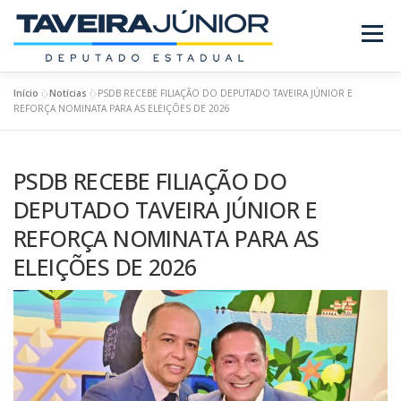
Pular
para
Menu
o
conteúdo
Início
»
Notícias
»
PSDB RECEBE FILIAÇÃO DO DEPUTADO TAVEIRA JÚNIOR E
SOBRE O DEPUTADO
PROJETOS/LEIS
REFORÇA NOMINATA PARA AS ELEIÇÕES DE 2026
PSDB RECEBE FILIAÇÃO DO
REQUERIMENTOS
EMENDAS
NOTÍCIAS
DEPUTADO TAVEIRA JÚNIOR E
REFORÇA NOMINATA PARA AS
REVISTA
ELEIÇÕES DE 2026