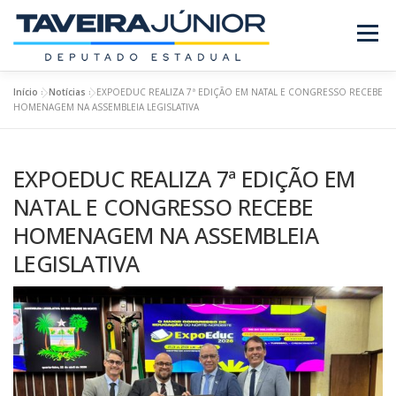
Pular
para
Menu
o
conteúdo
Início
»
Notícias
»
EXPOEDUC REALIZA 7ª EDIÇÃO EM NATAL E CONGRESSO RECEBE
SOBRE O DEPUTADO
PROJETOS/LEIS
HOMENAGEM NA ASSEMBLEIA LEGISLATIVA
EXPOEDUC REALIZA 7ª EDIÇÃO EM
REQUERIMENTOS
EMENDAS
NOTÍCIAS
NATAL E CONGRESSO RECEBE
HOMENAGEM NA ASSEMBLEIA
REVISTA
LEGISLATIVA