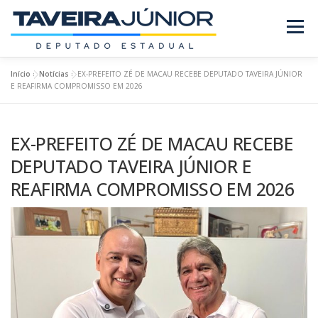
Pular
para
Menu
o
conteúdo
Início
»
Notícias
»
EX-PREFEITO ZÉ DE MACAU RECEBE DEPUTADO TAVEIRA JÚNIOR
SOBRE O DEPUTADO
PROJETOS/LEIS
E REAFIRMA COMPROMISSO EM 2026
EX-PREFEITO ZÉ DE MACAU RECEBE
REQUERIMENTOS
EMENDAS
NOTÍCIAS
DEPUTADO TAVEIRA JÚNIOR E
REAFIRMA COMPROMISSO EM 2026
REVISTA