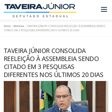
Pular
para
Menu
o
conteúdo
Início
»
Notícias
»
TAVEIRA JÚNIOR CONSOLIDA REELEIÇÃO À ASSEMBLEIA SENDO
SOBRE O DEPUTADO
PROJETOS/LEIS
CITADO EM 3 PESQUISAS DIFERENTES NOS ÚLTIMOS 20 DIAS
TAVEIRA JÚNIOR CONSOLIDA
REQUERIMENTOS
EMENDAS
NOTÍCIAS
REELEIÇÃO À ASSEMBLEIA SENDO
CITADO EM 3 PESQUISAS
REVISTA
DIFERENTES NOS ÚLTIMOS 20 DIAS