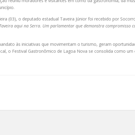
ação reuniu moradores e visitantes em torno da gastronomia, da músi
icípio.
eira (03), o deputado estadual Taveira Júnior foi recebido por Soco
 Taveira aqui na Serra. Um parlamentar que demonstra compromisso c
mandato às iniciativas que movimentam o turismo, geram oportunidad
al, o Festival Gastronômico de Lagoa Nova se consolida como um e