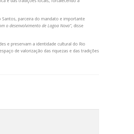
ca e das tradições locais, fortalecendo a
rro Santos, parceira do mandato e importante
om o desenvolvimento de Lagoa Nova”
, disse
es e preservam a identidade cultural do Rio
spaço de valorização das riquezas e das tradições