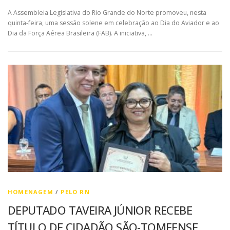
A Assembleia Legislativa do Rio Grande do Norte promoveu, nesta
quinta-feira, uma sessão solene em celebração ao Dia do Aviador e ao
Dia da Força Aérea Brasileira (FAB). A iniciativa, …
HOMENAGEM
/
PELO RN
DEPUTADO TAVEIRA JÚNIOR RECEBE
TÍTULO DE CIDADÃO SÃO-TOMEENSE