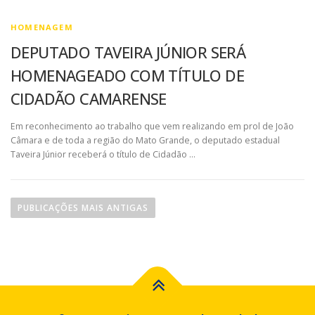
HOMENAGEM
DEPUTADO TAVEIRA JÚNIOR SERÁ
HOMENAGEADO COM TÍTULO DE
CIDADÃO CAMARENSE
Em reconhecimento ao trabalho que vem realizando em prol de João
Câmara e de toda a região do Mato Grande, o deputado estadual
Taveira Júnior receberá o título de Cidadão …
N
a
PUBLICAÇÕES MAIS ANTIGAS
v
e
g
a
ç